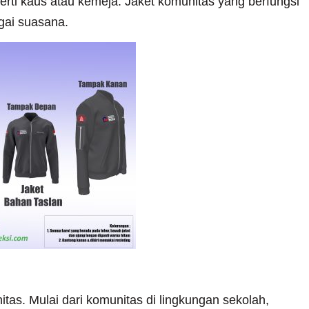
perti kaus atau kemeja. Jaket komunitas yang berfungsi
gai suasana.
tas. Mulai dari komunitas di lingkungan sekolah,