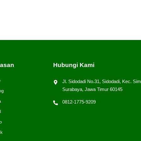
tasan
Hubungi Kami
e
Jl. Sidodadi No.31, Sidodadi, Kec. Sim
Surabaya, Jawa Timur 60145
og
a
0812-1775-9209
l
o
ak