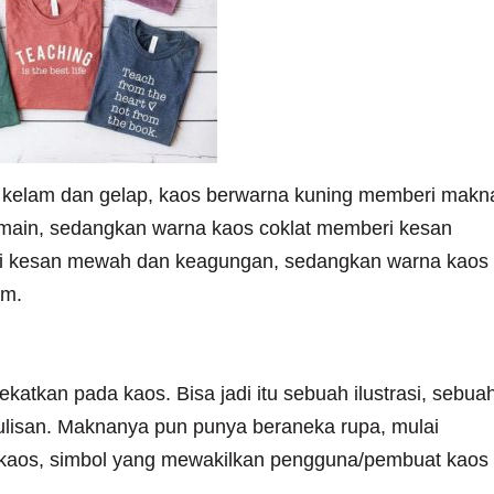
kelam dan gelap, kaos berwarna kuning memberi makn
rmain, sedangkan warna kaos coklat memberi kesan
i kesan mewah dan keagungan, sedangkan warna kaos
im.
 kaos
ekatkan pada kaos. Bisa jadi itu sebuah ilustrasi, sebua
 tulisan. Maknanya pun punya beraneka rupa, mulai
 kaos, simbol yang mewakilkan pengguna/pembuat kaos