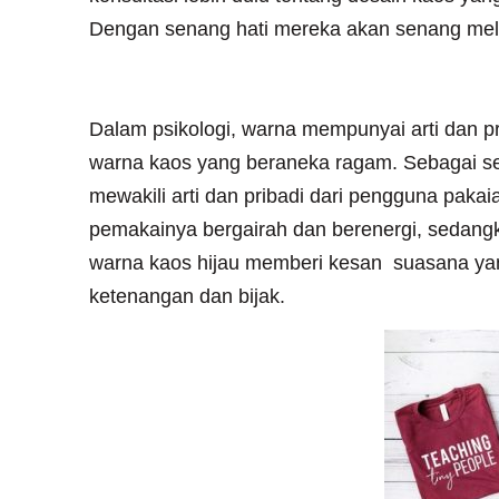
Dengan senang hati mereka akan senang mel
~ Tentukan warna kaos yang a
Dalam psikologi, warna mempunyai arti dan 
warna kaos yang beraneka ragam. Sebagai seo
mewakili arti dan pribadi dari pengguna pak
pemakainya bergairah dan berenergi, sedang
warna kaos hijau memberi kesan suasana yan
ketenangan dan bijak.