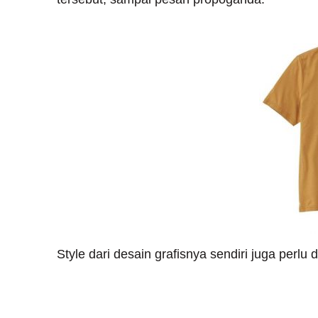
Style dari desain grafisnya sendiri juga perl
~ Langsung coba desain mengg
bantu orang lain untuk desain