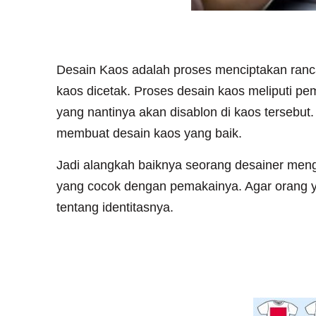
APA ITU DESAIN KAOS?
Desain Kaos adalah proses menciptakan ran
kaos dicetak. Proses desain kaos meliputi pe
yang nantinya akan disablon di kaos tersebu
membuat desain kaos yang baik.
Jadi alangkah baiknya seorang desainer men
yang cocok dengan pemakainya. Agar orang y
tentang identitasnya.
Teknis Desain Kaos
~ Pahami lebih dulu alasan m