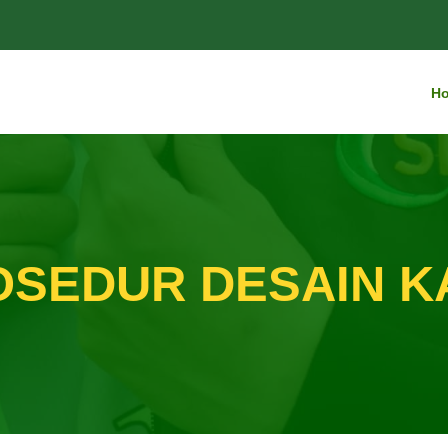
H
OSEDUR DESAIN K