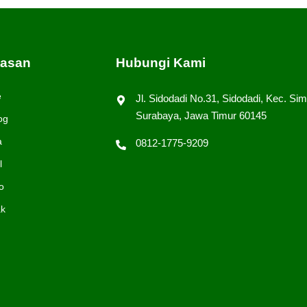
tasan
Hubungi Kami
e
Jl. Sidodadi No.31, Sidodadi, Kec. Sim
Surabaya, Jawa Timur 60145
og
a
0812-1775-9209
l
o
ak