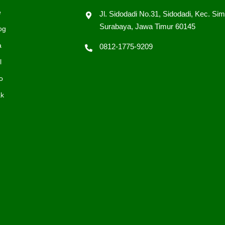
e
Jl. Sidodadi No.31, Sidodadi, Kec. Sim
Surabaya, Jawa Timur 60145
og
a
0812-1775-9209
l
o
ak