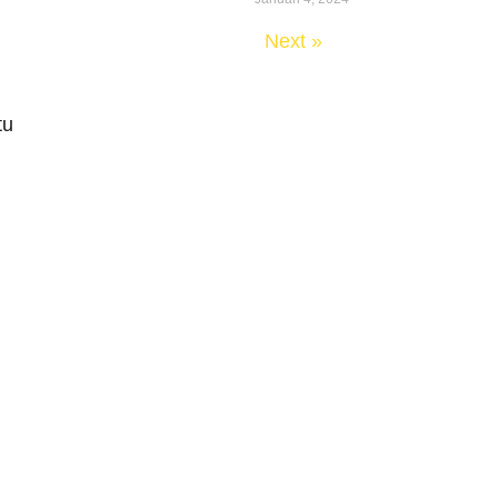
« Previous
Next »
tu