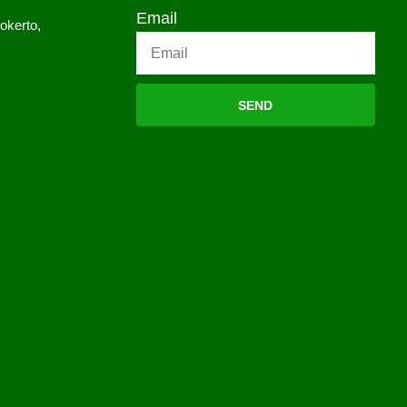
Email
okerto,
SEND