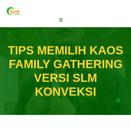
TIPS MEMILIH KAOS
FAMILY GATHERING
VERSI SLM
KONVEKSI