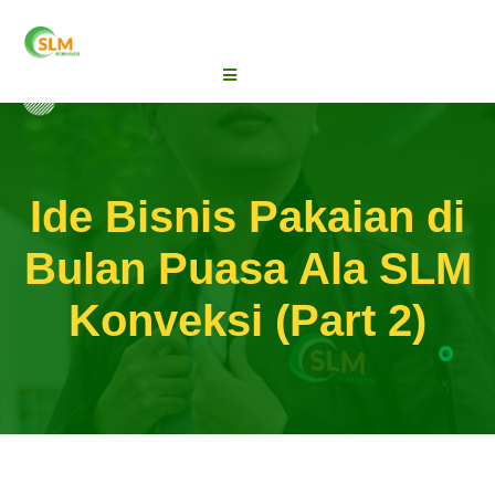
Ide Bisnis Pakaian di
Bulan Puasa Ala SLM
Konveksi (Part 2)