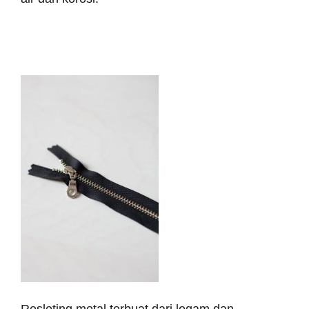
~ Metal Zipper (Resleting
Metal)
Resleting metal terbuat dari logam dan