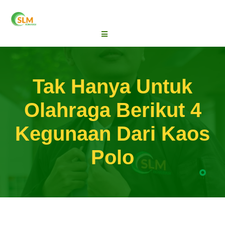
Tak Hanya Untuk
Olahraga Berikut 4
Kegunaan Dari Kaos
Polo