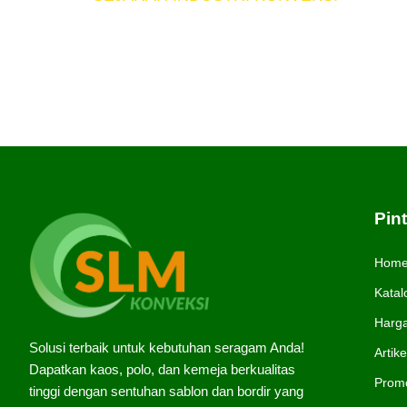
Konveksi adalah usaha yang berkaitan deng
Konveksi telah menjadi trand di kalangan t
membuktikan bahwa penyebab kepopuleran 
kebutuhan manusia […]
Pin
Hom
Katal
Harg
Solusi terbaik untuk kebutuhan seragam Anda!
Artike
Dapatkan kaos, polo, dan kemeja berkualitas
Prom
tinggi dengan sentuhan sablon dan bordir yang