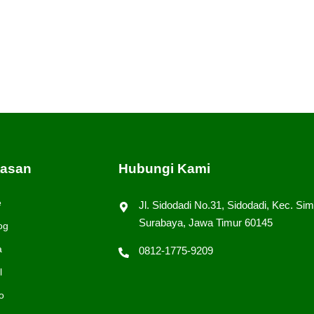
an produksi pakaian. Usaha konveksi merupakan sebuah 
erbesar setiap daerah di Indonesia. Sejarah industry ko
bisnis tersebut karena 2 hal. Penyebab pertamanya ad
tasan
Hubungi Kami
e
Jl. Sidodadi No.31, Sidodadi, Kec. Sim
Surabaya, Jawa Timur 60145
og
a
0812-1775-9209
l
o