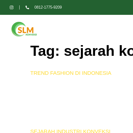
0812-1775-9209
Tag:
sejarah k
TREND FASHION DI INDONESIA
Perkembangan fashion yang berkiprah di I
adanya designer lokal yang semakin potens
perkembangan cukup naik. Asosiasi Pera
fashion. Mempunyai program tahunan setia
SEJARAH INDUSTRI KONVEKSI