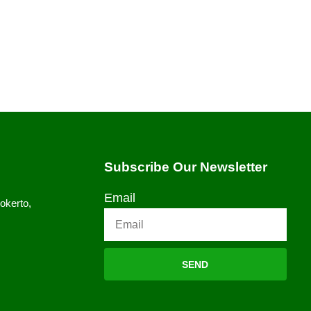
jenis bisnis yang cukup populer saat ini.
nveksi di inonesia maupun dunia
alah produk yang dihasilkannya berupa
Subscribe Our Newsletter
Email
okerto,
SEND