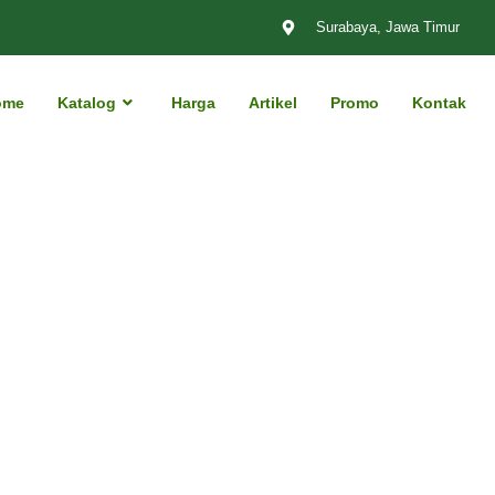
Surabaya, Jawa Timur
ome
Katalog
Harga
Artikel
Promo
Kontak
terakhir. Hal tersebut didukung dari
retail yang ikut serta mengalami
eran penting dalam perkembangan dunia