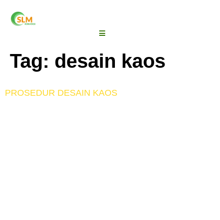
Tag:
desain kaos
PROSEDUR DESAIN KAOS
APA ITU DESAIN KAOS? Desain Kaos adalah
proses menciptakan rancangan kaos yang sesuai
dengan kebutuhan sebelum kaos dicetak. Proses
desain kaos meliputi pemilihan jenis kaos yang akan
digunakan, sampai grafis yang nantinya akan
disablon di kaos tersebut. Desainer dalam membuat
kaos perlu cermat dalam membuat desain kaos yang
baik. Jadi alangkah baiknya seorang desainer