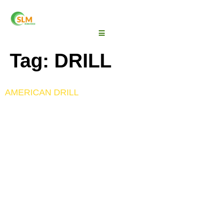
Tag:
DRILL
AMERICAN DRILL
American Drill merupakan Kain bertekstur miring atau
diagonal memiliki jalinan benang yang cukup kuat.
Kain American Drill terbuat dari campuran antara
polyster dan viscose yang membuat kain ini kokoh
dan terlihat sedikit mengkilap. American Drill ini
memiliki kualitas yang tinggi dimana dimensi relatif
stabil pada setiap lipatan dan penyusutan. Bahan ini
menjadi Best seller dalam pembuatan […]