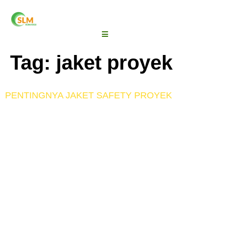
Tag:
jaket proyek
PENTINGNYA JAKET SAFETY PROYEK
Jaket safety proyek merupakan alat pelindung diri
bagi para pekerja agar menjaga keselamatan mereka
saat bekerja. Jaket safety proyek ini sangat wajib
dipakai untuk mereka yang bekerja dengan mobilitas
tinggi di dekat alat-alat berat dan kendaraan besar.
Demi menghindari hal yang tak ingin terjadi seperti
kecelakaan saat bekerja, tentu jaket safety proyek ini
bisa dibilang […]