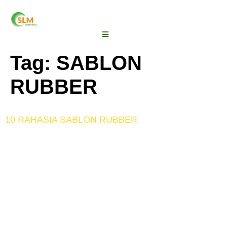
Tag:
SABLON
RUBBER
10 RAHASIA SABLON RUBBER
Ada banyak jenis sablon terbaik yang dapat kalian
pilih, salah satunya adalah sablon rubber yang akan
kita bahas hari ini. Rahasia kaos sablon rubber
Sablon rubber yang diketahui secara umum itu
menggunakan karet seperti namanya. Di sisi lain, ada
beberapa rahasia yang dimiliki oleh kaos sablon