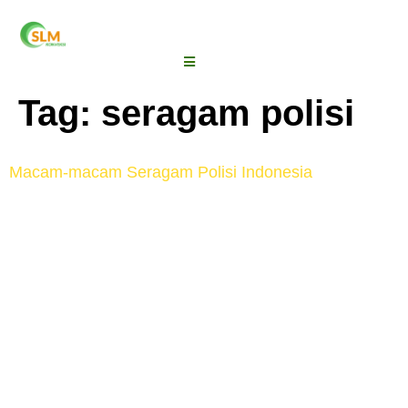
Tag:
seragam polisi
Macam-macam Seragam Polisi Indonesia
Tahukah Anda bahwa seragam polisi Indonesia
ternyata beragam? memang sudah menjadi hal yang
lumrah, apabila polisi memakai seragam dengan
warna coklat. Namun, ada banyak ragamnya yang
mana disesuaikan dengan tugasnya masing-
masing. Perbedaannya dapat dilihat dari atribut yang
disematkan pada pakaian mereka. Macam-macam
Seragam Polisi di Indonesia ~ Polisi Satlantas