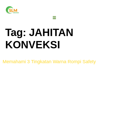
Tag:
JAHITAN
KONVEKSI
Memahami 3 Tingkatan Warna Rompi Safety
Pernah melihat orang yang berlalu lalang sekitar
proyek dengan menggunakan rompi yang berwarna
cerah dan mencolok?. Selain berfungsi untuk
mencegah terjadinya kecelakaan kerja, warna-warna
yang dipilih sebagai bahan dasar untuk rompi safety
ternyata juga memiliki tujuan lain lho. Mau tau warna