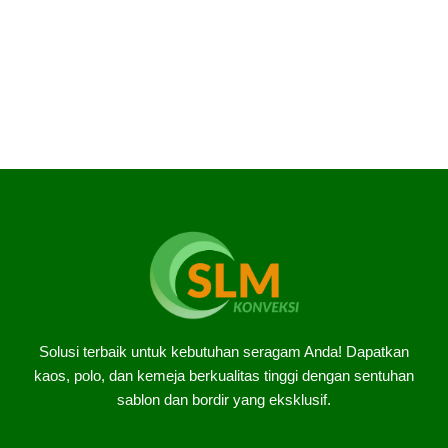
kerja sama dengan customer, kami senantiasa
menerima jasa jahit seragam bordir maupun sablon.
Nah, mengapa Anda harus memilih kami? Berikut
beberapa alasannya. ~ Standart kualitas terbaik SLM
konveksi dijamin kualitas […]
Solusi terbaik untuk kebutuhan seragam Anda! Dapatkan
kaos, polo, dan kemeja berkualitas tinggi dengan sentuhan
sablon dan bordir yang eksklusif.