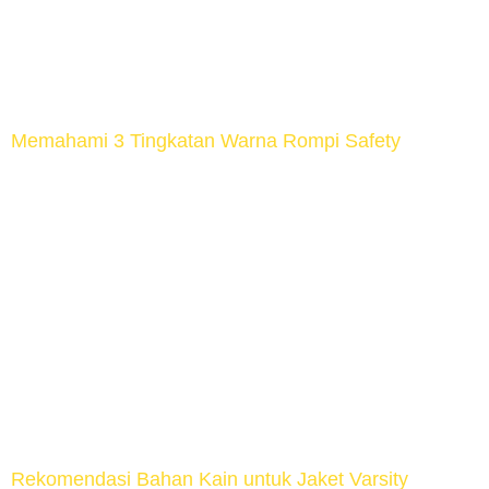
pertumbuhannya. Mari kita penyebab baju berjamur.
Penyebab utama baju berjamur berasal dari
kelembapan tinggi. Pakaian […]
Memahami 3 Tingkatan Warna Rompi Safety
Pernah melihat orang yang berlalu lalang sekitar
proyek dengan menggunakan rompi yang berwarna
cerah dan mencolok?. Selain berfungsi untuk
mencegah terjadinya kecelakaan kerja, warna-warna
yang dipilih sebagai bahan dasar untuk rompi safety
ternyata juga memiliki tujuan lain lho. Mau tau warna
apa saja dan apa tujuannya, yuk terus baca artikel
ini. ~ Rompi Safety […]
Rekomendasi Bahan Kain untuk Jaket Varsity