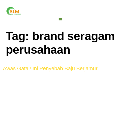
Tag:
brand seragam
perusahaan
Awas Gatal! Ini Penyebab Baju Berjamur.
Apakah kalian pernah menemukan bercak jamur
pada baju yang sudah lama tidak dipakai? Banyak
orang mengalaminya, dan kondisi ini biasanya
muncul karena kelembapan yang menempel di serat
kain. Meskipun pakaian terlihat bersih, jamur tetap
bisa tumbuh ketika lingkungan sekitar mendukung