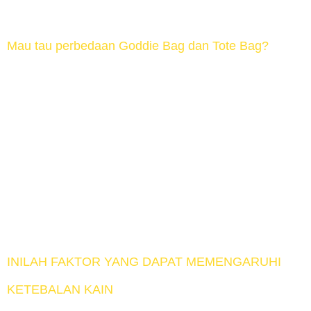
konsumen terhadap produk. Nah dalam hal ini […]
Mau tau perbedaan Goddie Bag dan Tote Bag?
Apakah kalian suka memakai tas? Tas adalah wadah
dari bahan lunak yang biasanya memiliki pegangan
dan didesain agar mudah dibawa atau dijinjing. Tetapi
apakah kalian mengerti tentang goddie bag atau tote
bag? Jenis tas ini sering ada di lingkunganmu.
Keduanya memang memiliki istilah yang hampir
mirip, tetapi sebenarnya berbeda lho. Yuk ketahui
perbedannya! Goddie Bag […]
INILAH FAKTOR YANG DAPAT MEMENGARUHI
KETEBALAN KAIN