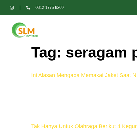
0812-1775-9209
Tag:
seragam 
Ini Alasan Mengapa Memakai Jaket Saat Na
Jaket merupakan sejenis pakaian luar ya
cuaca buruk. Khusus untuk keperluan berke
segudang manfaat lain yang tak kalah pent
Tak Hanya Untuk Olahraga Berikut 4 Kegu