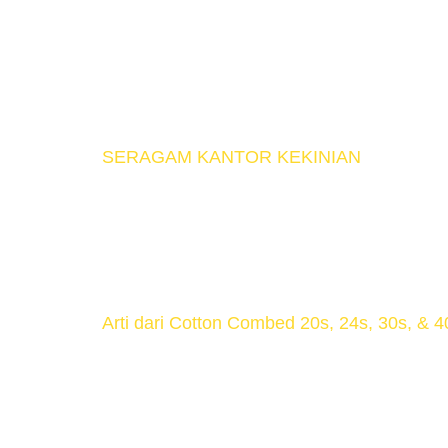
Menggunakan pakaian bermerek atau brand
diklaim bisa memengaruhi status sosial s
yang datang dari negara Eropa atau Ameri
Sudah banyak merek pakaian Indonesia y
SERAGAM KANTOR KEKINIAN
Banyaknya para pengusaha muda yang terus
dalam Bahasa keren-nya generasi X, kali i
berdampak pada perubahan sistem manage
Arti dari Cotton Combed 20s, 24s, 30s, & 4
Angka dari 20, 24, 30, 40 adalah tipe be
mengetahui apa arti dari 20s, 24s, 30s, da
dimaksud, tetapi angka tersebut tidak 10