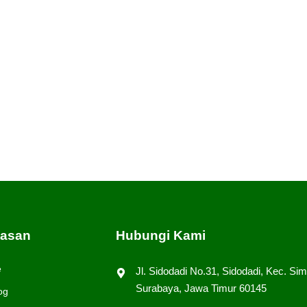
Jadi setidaknya ada 2 Cara dalam proses pembuatan bord
r tangan pada dasarnya merupakan teknik bordir yang d
ang diberikan memiliki hasil yang lebih bervariasi dong.
tasan
Hubungi Kami
e
Jl. Sidodadi No.31, Sidodadi, Kec. Sim
Surabaya, Jawa Timur 60145
og