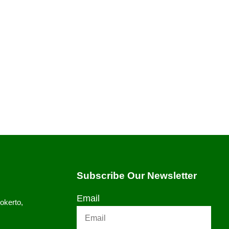
ir yaitu menggunakan Bordir Manual dan
ikerjakan menggunakan tangan. Karena
 Nahh, berikut jenis-jenis jahitan tangan:
Subscribe Our Newsletter
Email
okerto,