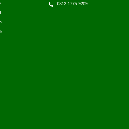
a
0812-1775-9209
l
o
ak