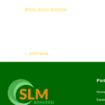
JENIS-JENIS BORDIR
Seperti yang sudah kita ketahui di atas, 
Bordir Mesin. Bordir Manual/Tangan Bordi
dibuat menggunakan tangan, otomatis hasil y
[…]
←
lebih lama
Pin
Hom
Katal