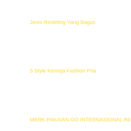
bahannya. Nah langsung saja kita bahas 3 b
Jenis Resleting Yang Bagus
Apa itu Resleting ? Resleting (Zipper) adala
digerakkan dengan menarik atau mendoron
Resleting berdasarkan bentuk dan kegunaann
5 Style Kemeja Fashion Pria
Kemeja merupakan salah satu pakaian yang 
memberikan kesan santai tergantung dari 
membuat kalian bingung dalam memilih kem
MERK PAKAIAN GO INTERNASIONAL INI