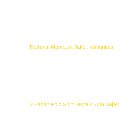
Kegunaan dari Kaos Polo ~ Seragam Kerja
formal seperti kemeja. Biasanya kaos polo
restoran. ~ Seragam Komunitas Kenapa se
menciptakan solidaritas dan membangun [
Refrensi Membuat Jaket Komunitas
PENTINGNYA JAKET KOMUNITAS Kamu pastila
tinggi, hingga perkumpulan penggemar mot
Mengapa demikian? Komunitas merupakan ke
atas dasar kesamaan ketertarikan […]
3 Bahan Polo Shirt Terbaik, Apa Saja?
Apakah kalian sedang mencari bahan polo 
kecil dalam rajutannya? Memang bahan kain 