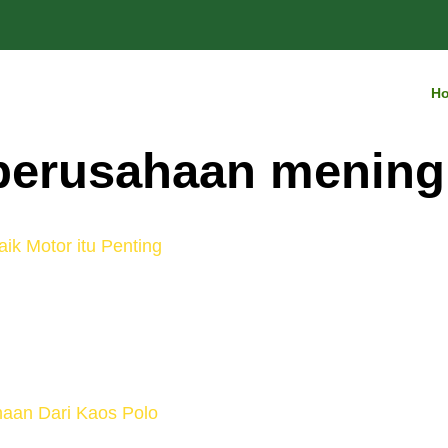
H
perusahaan mening
ik Motor itu Penting
ng dirancang khusus untuk memberikan perlindungan da
ndara misalnya, jaket sendiri tak hanya berfungsi untuk
ing. Berikut fungsi lain dari jaket. ~ Mencegah Road R
naan Dari Kaos Polo